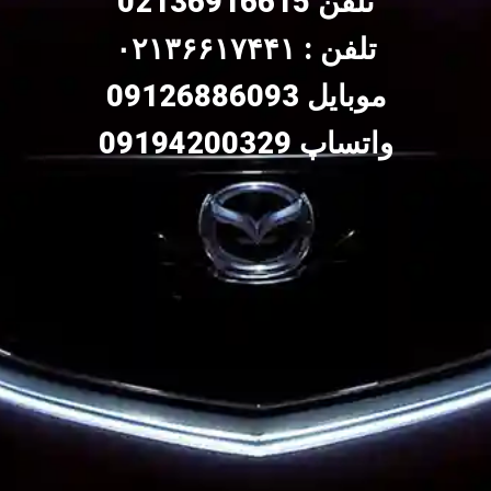
تلفن
02136916615
تلفن : ۰۲۱۳۶۶۱۷۴۴۱
موبایل
09126886093
واتساپ 09194200329