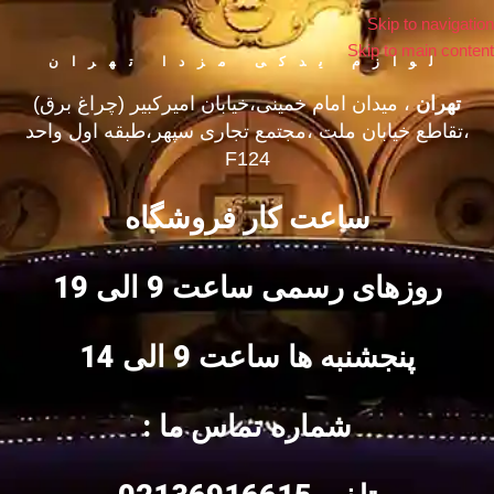
Skip to navigation
Skip to main content
لوازم یدکی مزدا تهران
تهران
، میدان امام خمینی،خیابان امیرکبیر (چراغ برق)
،تقاطع خیابان ملت ،مجتمع تجاری سپهر،طبقه اول واحد
F124
ساعت کار فروشگاه
روزهای رسمی ساعت 9 الی 19
پنجشنبه ها ساعت 9 الی 14
شماره تماس ما :