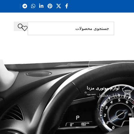
لوازم موتوری مزدا
117 محصول
36
24