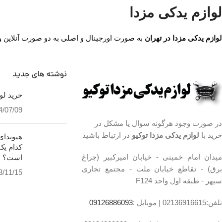
لوازم یدکی مزدا
لوازم یدکی مزدا در تهران
به صورت اورجینال و اصلی به دو صورت آنلاین و حض
نوشته های جدید
خرید لوا
4/07/09
در صورت وجود هرگونه سوال یا مشکل در
خرید با
لوازم یدکی مزدا توکیو
در ارتباط باشید
کدام یک
میدان امام خمینی - خیابان امیرکبیر (چراغ
است؟
برق) - تقاطع خیابان ملت - مجتمع تجاری
3/11/15
سپهر - طبقه اول واحد F124
تلفن:02136916615 |
موبایل :
09126886093