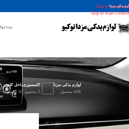
Skip to navigation
ازم یدکی مزدا
Skip to main content
مزدا توک
لوازم یدکی مزدا
اکسسوری
داخل کابین
836 محصول
2 محصول
30 محصول
وضعیت موجودی
خانه
محصولات برچسب 
در حراج
موجود