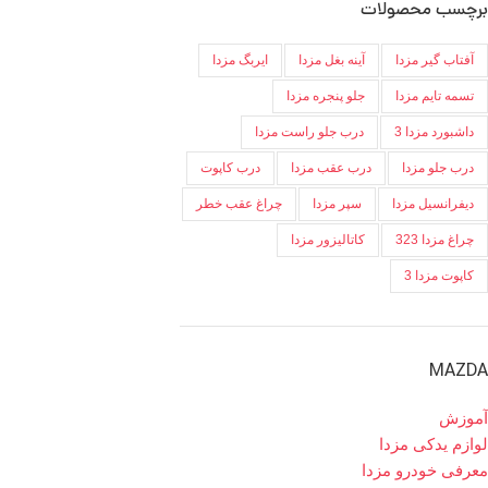
برچسب محصولات
آفتاب گیر مزدا
آینه بغل مزدا
ایربگ مزدا
تسمه تایم مزدا
جلو پنجره مزدا
داشبورد مزدا 3
درب جلو راست مزدا
درب جلو مزدا
درب عقب مزدا
درب کاپوت
دیفرانسیل مزدا
سپر مزدا
چراغ عقب خطر
چراغ مزدا 323
کاتالیزور مزدا
کاپوت مزدا 3
MAZDA
آموزش
لوازم یدکی مزدا
معرفی خودرو مزدا