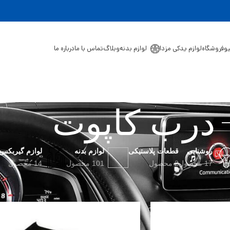
یو
فروشگاه
لوازم یدکی مزدا
لوازم بدنه
وبلاگ
تماس با ما
درباره ما
درب کاپوت
روشنایی
قطعات پلاستیکی
لوازم بدنه
لوازم گیربکس
17 محصول
2 محصول
101 محصول
14 محصول
خورده “درب کاپوت”
نمایش
9