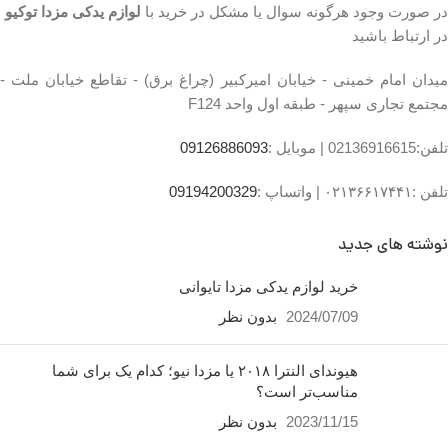
در صورت وجود هرگونه سوال یا مشکل در خرید با
لوازم یدکی مزدا توکیو
در ارتباط باشید
میدان امام خمینی - خیابان امیرکبیر (چراغ برق) - تقاطع خیابان ملت -
مجتمع تجاری سپهر - طبقه اول واحد F124
تلفن:02136916615 |
موبایل :
09126886093
تلفن :۰۲۱۳۶۶۱۷۴۴۱ |
واتساپ :
09194200329
نوشته های جدید
خرید لوازم یدکی مزدا تایوانی
2024/07/09
بدون نظر
هیوندای النترا ۲۰۱۸ یا مزدا نیو؛ کدام یک برای شما
مناسب‌تر است؟
2023/11/15
بدون نظر