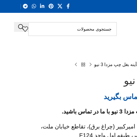
آینه بغل چپ مزدا 3 نیو
ماس بگیرید
ماس باشید.
امیرکبیر (چراغ برق)، تقاطع خیابان ملت،
طبقه اول واحد F124