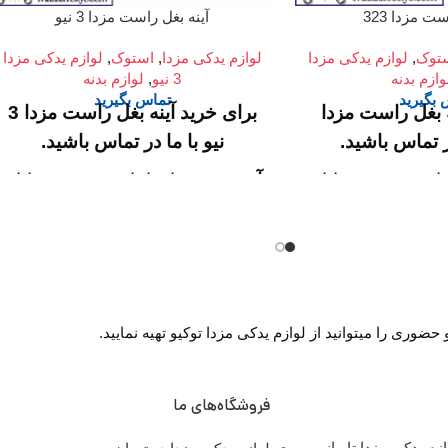
ت مزدا 323
آینه بغل راست مزدا 3 نیو
توک
,
لوازم یدکی مزدا
لوازم یدکی مزدا
,
استوک
,
لوازم یدکی مزدا
وازم بدنه
3 نیو
,
لوازم بدنه
بگیرید
تماس بگیرید
ه بغل راست مزدا
برای خرید آینه بغل راست مزدا 3
نیو با ما در تماس باشید.
ام خمینی، خیابان
آدرس :
میدان امام خمینی، خیابان
رق)، تقاطع خیابان
امیرکبیر (چراغ برق)، تقاطع خیابان
اری سپهر، طبقه
ملت، مجتمع تجاری سپهر، طبقه
F124
اول واحد F124
شگاه :
روزهای
ساعت کار فروشگاه :
روزهای
وری را میتوانید از لوازم یدکی مزدا توکیو تهیه نمایید.
رسمی ساعت 9 الی 19 پنجشنبه
رسمی ساعت 9 الی 19 پنجشنبه
14
ها ساعت 9 الی 14
س ما :
تلفن
شماره تماس ما :
تلفن
فروشگاه‌های ما
02136617441
021366
خرید لوازم یدکی