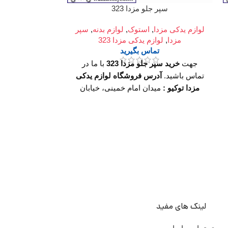
سپر جلو مزدا 323
سپر
لوازم یدکی مزدا
,
استوک
,
لوازم بدنه
,
سپر
لوازم یدکی مزدا
مزدا
,
لوازم یدکی مزدا 323
مزدا
,
لو
تماس بگیرید
تم
جهت
خرید سپر جلو مزدا 323
با ما در
جهت
خرید سپر ج
تماس باشید.
آدرس فروشگاه لوازم یدکی
مزدا توکیو :
میدان امام خمینی، خیابان
آدرس : میدان
امیرکبیر (چراغ برق)، تقاطع خیابان ملت،
امیرکبیر (چرا
مجتمع تجاری سپهر، طبقه اول واحد F124
ملت، مجتمع 
ساعت کار فروشگاه :
روزهای رسمی
اول وا
ساعت 9 الی 19 پنجشنبه ها ساعت 9 الی
14
ساعت کار ف
شماره تماس ما :
ها ساعت 9
تلفن 02136916615
تلفن
شماره ت
لینک های مفید
02136617441
موبایل 09126886093