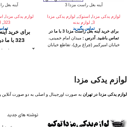
آینه بغل راست مزدا 3
آینه بغل راس
لوازم یدکی مزدا
,
استوک
,
لوازم یدکی مزدا
لوازم یدکی مزدا
,
اس
3
,
لوازم بدنه
323
,
ل
تماس بگیرید
تماس 
برای خرید آینه بغل راست مزدا 3 با ما در
برای خرید آین
تماس باشید.
آدرس :
میدان امام خمینی،
323 با ما در تماس باشید.
خیابان امیرکبیر (چراغ برق)، تقاطع خیابان
آدرس :
میدان ام
ملت، مجتمع تجاری سپهر، طبقه اول واحد
F124
ساعت کار فروشگاه :
روزهای
امیرکبیر (چراغ ب
رسمی ساعت 9 الی 19 پنجشنبه ها ساعت
ملت، مجتمع تج
9 الی 14
شماره تماس ما :
تلفن
اول واحد 
لوازم یدکی مزدا
02136617441 موبایل ۰۹۱۲۶۸۸۶۰۹۳
واتساپ ۰۹۱۹۴۲۰۰۳۲۹
ساعت کار فرو
لوازم یدکی مزدا در تهران
به صورت اورجینال و اصلی به دو صورت آنلاین و حض
ها ساعت 9 الی 
شماره تما
نوشته های جدید
17441