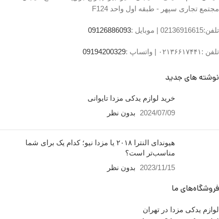
مجتمع تجاری سپهر - طبقه اول واحد F124
تلفن:02136916615 |
موبایل :
09126886093
تلفن :۰۲۱۳۶۶۱۷۴۴۱ |
واتساپ :
09194200329
نوشته های جدید
خرید لوازم یدکی مزدا تایوانی
2024/07/09
بدون نظر
هیوندای النترا ۲۰۱۸ یا مزدا نیو؛ کدام یک برای شما
مناسب‌تر است؟
2023/11/15
بدون نظر
فروشگاه‌های ما
لوازم یدکی مزدا در تهران