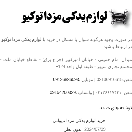
۰۹۱۲۶۸۸۶۰۹۳ واتساپ
با تضمین کیفیت بالا و سالم بودن
۰۹۱۹۴۲۰۰۳۲۹
قطعه
سالم و بدون خط و خش می
مشخصات طبق جلو مزدا ۳
باشد.
محل نصب:جلوبندی
تست شده توسط متخصصین
جنس:لاستیک و فلز
حرفه ای فروشگاه مزدا اعتماد
در صورت وجود هرگونه سوال یا مشکل در خرید با
لوازم یدکی مزدا توکیو
کشور سازنده:تایوان
ارسال به تمامی شهرستان ها با
در ارتباط باشید
تعداد در بسته بندی:1 عدد
کمترین هزینه در اسرع وقت
میدان امام خمینی،خیابان
میدان امام خمینی - خیابان امیرکبیر (چراغ برق) - تقاطع خیابان ملت -
امیرکبیر (چراغ برق)
مجتمع تجاری سپهر - طبقه اول واحد F124
،تقاطع خیابان ملت
،مجتمع تجاری سپهر،طبقه
تلفن:02136916615 |
موبایل :
09126886093
اول واحد F124
تلفن :۰۲۱۳۶۶۱۷۴۴۱ |
واتساپ :
09194200329
ساعت کار فروشگاه
روزهای
رسمی ساعت 9 الی 19 پنجشنبه
نوشته های جدید
ها ساعت 9 الی 14 شماره تماس
ما : تلفن 02136617441 موبایل
۰۹۱۲۶۸۸۶۰۹۳ واتساپ
خرید لوازم یدکی مزدا تایوانی
۰۹۱۹۴۲۰۰۳۲۹
2024/07/09
بدون نظر