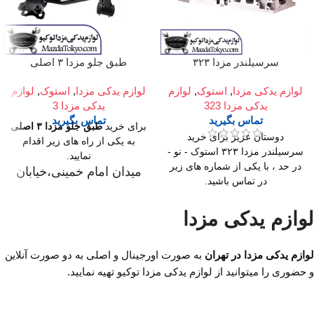
سرسیلندر مزدا ۳۲۳
طبق جلو مزدا ۳ اصلی
لوازم یدکی مزدا
,
استوک
,
لوازم
لوازم یدکی مزدا
,
استوک
,
لوازم
یدکی مزدا 323
یدکی مزدا 3
تماس بگیرید
تماس بگیرید
برای خرید
طبق جلو مزدا ۳ اصلی
دوستان عزیز برای خرید
به یکی از راه های زیر اقدام
سرسیلندر مزدا ۳۲۳ استوک - نو -
نمایید.
در حد ، با یکی از شماره های زیر
میدان امام خمینی،خیابان
در تماس باشید.
امیرکبیر (چراغ برق)
به صورت نو و استوک
،تقاطع خیابان ملت
استوک با ضمانت کار
لوازم یدکی مزدا
،مجتمع تجاری سپهر،طبقه
در دو نوع اصلی و تایوان
موجود برای خودروهای مزدا 3،
اول واحد F124
لوازم یدکی مزدا در تهران
به صورت اورجینال و اصلی به دو صورت آنلاین
مزدا 3 نیو، مزدا 323
ساعت کار فروشگاه
روزهای
برای استعلام قیمت کف بازار و
و حضوری را میتوانید از لوازم یدکی مزدا توکیو تهیه نمایید.
رسمی ساعت 9 الی 19 پنجشنبه
خرید سر سیلندر مزدا نیو تیپ۳
ها ساعت 9 الی 14 شماره تماس
استوک و نو و لوازم یدکی مزدا با
ما : تلفن 02136617441 موبایل
ما تماس بگیرید.