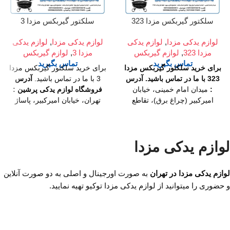
سلکتور گیربکس مزدا 323
سلکتور گیربکس مزدا 3
لوازم یدکی مزدا
,
لوازم یدکی
لوازم یدکی مزدا
,
لوازم یدکی
مزدا 323
,
لوازم گیربکس
مزدا 3
,
لوازم گیربکس
تماس بگیرید
تماس بگیرید
برای خرید سلکتور گیربکس مزدا
برای خرید سلکتور گیربکس مزدا
323 با ما در تماس باشید.
آدرس
3 با ما در تماس باشید.
آدرس
:
میدان امام خمینی، خیابان
فروشگاه لوازم یدکی پرشین :
امیرکبیر (چراغ برق)، تقاطع
تهران، خیابان امیرکبیر، پاساژ
خیابان ملت، مجتمع تجاری سپهر،
کاشانی، طبقه دوم، پلاک ۳۲۹
طبقه اول واحد F124
ساعت کار
تلفن تماس :
09128884461
021-
فروشگاه :
روزهای رسمی ساعت
33908801 02133908695
لوازم یدکی مزدا
9 الی 19 پنجشنبه ها ساعت 9 الی
14
شماره تماس ما :
تلفن :
02136617441
موبایل :
لوازم یدکی مزدا در تهران
به صورت اورجینال و اصلی به دو صورت آنلاین
09126886093
واتساپ :
و حضوری را میتوانید از لوازم یدکی مزدا توکیو تهیه نمایید.
09194200329