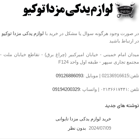
در صورت وجود هرگونه سوال یا مشکل در خرید با
لوازم یدکی مزدا توکیو
در ارتباط باشید
میدان امام خمینی - خیابان امیرکبیر (چراغ برق) - تقاطع خیابان ملت -
مجتمع تجاری سپهر - طبقه اول واحد F124
تلفن:02136916615 |
موبایل :
09126886093
تلفن :۰۲۱۳۶۶۱۷۴۴۱ |
واتساپ :
09194200329
نوشته های جدید
خرید لوازم یدکی مزدا تایوانی
2024/07/09
بدون نظر