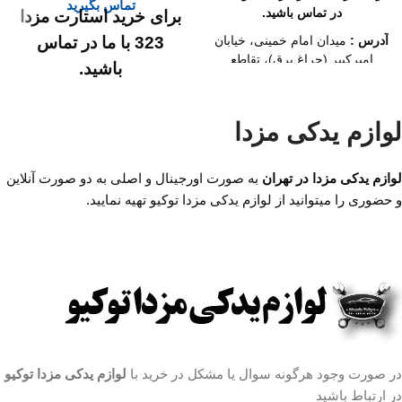
تماس بگیرید
در تماس باشید.
برای خرید استارت مزدا
323 با ما در تماس
آدرس :
میدان امام خمینی، خیابان
امیرکبیر (چراغ برق)، تقاطع
باشید.
خیابان ملت، مجتمع تجاری سپهر،
طبقه اول واحد F124
آدرس :
میدان امام
لوازم یدکی مزدا
ساعت کار فروشگاه :
روزهای
خمینی،خیابان امیرکبیر
رسمی ساعت 9 الی 19 پنجشنبه
(چراغ برق) ،تقاطع
ها ساعت 9 الی 14
لوازم یدکی مزدا در تهران
به صورت اورجینال و اصلی به دو صورت آنلاین
خیابان ملت ،مجتمع
شماره تماس ما :
تلفن
و حضوری را میتوانید از لوازم یدکی مزدا توکیو تهیه نمایید.
تجاری سپهر،طبقه اول
02136617441
واحد F124
موبایل ۰۹۱۲۶۸۸۶۰۹۳
واتساپ ۰۹۱۹۴۲۰۰۳۲۹
ساعت کار فروشگاه
:
روزهای رسمی ساعت
9 الی 19 پنجشنبه ها
ساعت 9 الی 14
در صورت وجود هرگونه سوال یا مشکل در خرید با
لوازم یدکی مزدا توکیو
شماره تماس ما :
تلفن
در ارتباط باشید