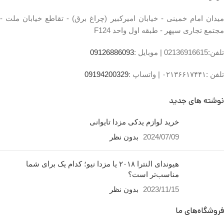
02136617441 موبایل
۰۹۱۲۶۸۸۶۰۹۳ واتساپ
میدان امام خمینی - خیابان امیرکبیر (چراغ برق) - تقاطع خیابان ملت -
مجتمع تجاری سپهر - طبقه اول واحد F124
۰۹۱۹۴۲۰۰۳۲۹
تلفن:02136916615 |
موبایل :
09126886093
تلفن :۰۲۱۳۶۶۱۷۴۴۱ |
واتساپ :
09194200329
نوشته های جدید
خرید لوازم یدکی مزدا تایوانی
2024/07/09
بدون نظر
هیوندای النترا ۲۰۱۸ یا مزدا نیو؛ کدام یک برای شما
مناسب‌تر است؟
2023/11/15
بدون نظر
فروشگاه‌های ما