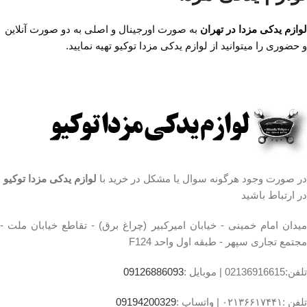
میدان امام خمینی،خیابان
موجود برای خودروهای مزدا 3،
امیرکبیر (چراغ برق)
مزدا 3 نیو، مزدا 323
لوازم یدکی مزدا در تهران
به صورت اورجینال و اصلی به دو صورت آنلاین
برای استعلام قیمت کف بازار و
،تقاطع خیابان ملت
و حضوری را میتوانید از لوازم یدکی مزدا توکیو تهیه نمایید.
خرید سر سیلندر مزدا نیو تیپ۳
،مجتمع تجاری سپهر،طبقه
استوک و نو و لوازم یدکی مزدا با
اول واحد F124
ما تماس بگیرید.
با تضمین کیفیت بالا و سالم بودن
قطعه
سالم و بدون خط و خش می
باشد.
تست شده توسط متخصصین
حرفه ای فروشگاه مزدا اعتماد
در صورت وجود هرگونه سوال یا مشکل در خرید با
لوازم یدکی مزدا توکیو
ارسال به تمامی شهرستان ها با
در ارتباط باشید
کمترین هزینه در اسرع وقت
میدان امام خمینی،خیابان
میدان امام خمینی - خیابان امیرکبیر (چراغ برق) - تقاطع خیابان ملت -
امیرکبیر (چراغ برق)
مجتمع تجاری سپهر - طبقه اول واحد F124
،تقاطع خیابان ملت
،مجتمع تجاری سپهر،طبقه
تلفن:02136916615 |
موبایل :
09126886093
اول واحد F124
تلفن :۰۲۱۳۶۶۱۷۴۴۱ |
واتساپ :
09194200329
ساعت کار فروشگاه
روزهای