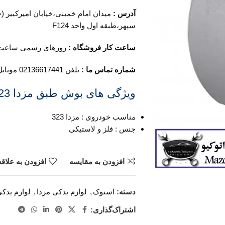
آدرس :
میدان امام خمینی،خیابان امیرکبیر (
سپهر،طبقه اول واحد F124
ساعت کار فروشگاه :
روزهای رسمی ساعت 9 الی 19 پنجشنبه ها ساعت 9 الی
شماره تماس ما :
تلفن 02136617441 موبایل ۰۹۱۲۶۸۸۶۰۹۳ واتساپ ۰۹۱۹۴۲۰۰۳۲۹
ویژگی های بوش طبق مزدا 323:
مناسب خودروی : مزدا 323
جنس : فلز و لاستیکی
افزودن به مقایسه
افزودن به علاق
دسته:
استوک
,
لوازم یدکی مزدا
,
لوازم یدکی م
اشتراک‌گذاری: