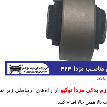
323
ز
م ید
ک
ی مزدا توکیو
از راه‌های ارتباطی زیر نس
 بالا همین حالا اقدام کنید