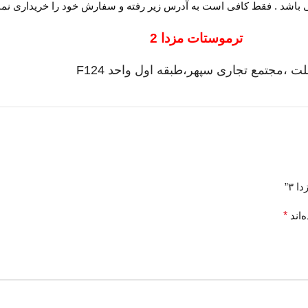
ترموستات مزدا 2
ت ،مجتمع تجاری سپهر،طبقه اول واحد F124
 ۳”
‌اند
*