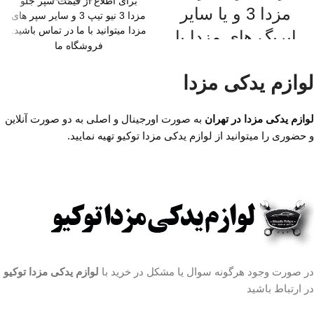
برای اطلاع از قیمت سپر جلو
مزدا 3 و یا سایر
مزدا 3 نیو تیپ 3 و سایر سپر های
مزدا میتوانید با ما در تماس باشید.
ایربگ های مزدا با
فروشگاه ما
ما تماس بگیرید.
میدان امام خمینی،خیابان
امیرکبیر (چراغ برق)
لوازم یدکی مزدا
میدان امام خمینی،خیابان
،تقاطع خیابان ملت
امیرکبیر (چراغ برق)
،مجتمع تجاری سپهر،طبقه
لوازم یدکی مزدا در تهران
به صورت اورجینال و اصلی به دو صورت آنلاین
،تقاطع خیابان ملت
اول واحد F124
و حضوری را میتوانید از لوازم یدکی مزدا توکیو تهیه نمایید.
،مجتمع تجاری سپهر،طبقه
اول واحد F124
ساعت کار فروشگاه
روزهای
رسمی ساعت 9 الی 19 پنجشنبه
ها ساعت 9 الی 14 شماره تماس
ما : تلفن 02136617441 موبایل
۰۹۱۲۶۸۸۶۰۹۳ واتساپ
۰۹۱۹۴۲۰۰۳۲۹
در صورت وجود هرگونه سوال یا مشکل در خرید با
لوازم یدکی مزدا توکیو
در ارتباط باشید