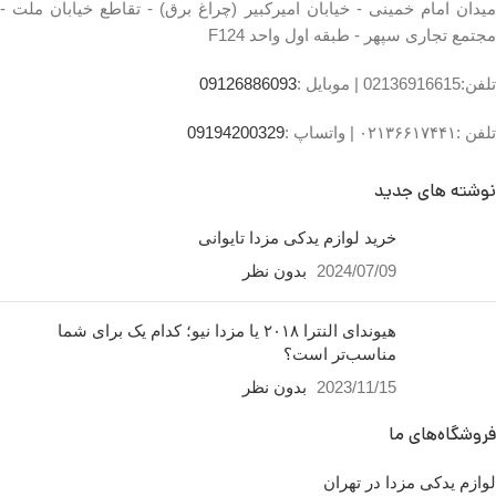
میدان امام خمینی - خیابان امیرکبیر (چراغ برق) - تقاطع خیابان ملت -
مجتمع تجاری سپهر - طبقه اول واحد F124
تلفن:02136916615 |
موبایل :
09126886093
تلفن :۰۲۱۳۶۶۱۷۴۴۱ |
واتساپ :
09194200329
نوشته های جدید
ایربگ مزدا
خرید لوازم یدکی مزدا تایوانی
2024/07/09
بدون نظر
ساعت کار فروشگاه
روزهای
رسمی ساعت 9 الی 19 پنجشنبه
ها ساعت 9 الی 14 شماره تماس
هیوندای النترا ۲۰۱۸ یا مزدا نیو؛ کدام یک برای شما
ما : تلفن 02136617441 موبایل
مناسب‌تر است؟
۰۹۱۲۶۸۸۶۰۹۳ واتساپ
2023/11/15
بدون نظر
۰۹۱۹۴۲۰۰۳۲۹
کشور
فروشگاه‌های ما
تایوان ، ژاپن ،
چین
سازنده
لوازم یدکی مزدا در تهران