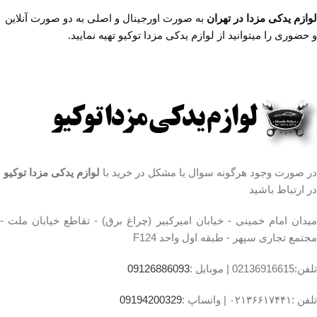
،مجتمع تجاری سپهر،طبقه
ساعت کار فروشگاه
روزهای
لوازم یدکی مزدا در تهران
به صورت اورجینال و اصلی به دو صورت آنلاین
رسمی ساعت 9 الی 19 پنجشنبه
اول واحد F124
و حضوری را میتوانید از لوازم یدکی مزدا توکیو تهیه نمایید.
ها ساعت 9 الی 14 شماره تماس
ساعت کار فروشگاه
روزهای
ما : تلفن 02136617441 موبایل
رسمی ساعت 9 الی 19 پنجشنبه
۰۹۱۲۶۸۸۶۰۹۳ واتساپ
ها ساعت 9 الی 14 شماره تماس
۰۹۱۹۴۲۰۰۳۲۹
ما : تلفن 02136617441 موبایل
مشخصات طبق جلو مزدا ۳
۰۹۱۲۶۸۸۶۰۹۳ واتساپ
۰۹۱۹۴۲۰۰۳۲۹
محل نصب:جلوبندی
جنس:لاستیک و فلز
کشور سازنده:تایوان
در صورت وجود هرگونه سوال یا مشکل در خرید با
لوازم یدکی مزدا توکیو
تعداد در بسته بندی:1 عدد
در ارتباط باشید
میدان امام خمینی - خیابان امیرکبیر (چراغ برق) - تقاطع خیابان ملت -
مجتمع تجاری سپهر - طبقه اول واحد F124
تلفن:02136916615 |
موبایل :
09126886093
تلفن :۰۲۱۳۶۶۱۷۴۴۱ |
واتساپ :
09194200329