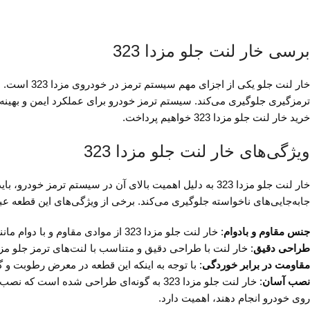
برسی خار لنت جلو مزدا 323
خار لنت جلو
ترمزگیری جلوگیری می‌کند. سیستم ترمز خودرو برای عملکرد ایمن و بهینه به 
خرید خار لنت جلو مزدا 323 خواهیم پرداخت.
ویژگی‌های خار لنت جلو مزدا 323
خار لنت جلو مزدا 323 به دلیل اهمیت بالای آن در سیستم ت
جابه‌جایی‌های ناخواسته جلوگیری می‌کند. برخی از ویژگی‌های این قطعه عبار
جنس مقاوم و بادوام
: خار لنت جلو مزدا 323 از موادی مقاوم و با دوام مانند فلزات ضد زنگ و مقاوم در برابر حرارت تولید می‌شود تا تحت فشار و دمای بالا، استحکام خود را حفظ کند.
طراحی دقیق
: خار لنت با طراحی دقیق و متناسب با لنت‌های ترمز جلو مزدا 323 ساخته شده است تا به درستی و با استحکام کافی در سیستم ترمز قرار گیرد و عملکردی قابل اعتماد داشت
مقاومت در برابر خوردگی
: با توجه به اینکه این قطعه در معرض رطوبت و گر
نصب آسان
: خار لنت جلو مزدا 323 به گونه‌ای طراحی 
روی خودرو انجام دهند، اهمیت دارد.