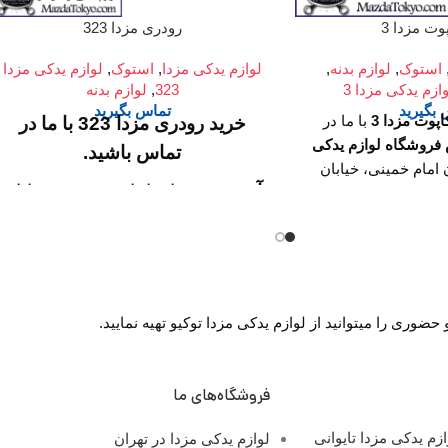
ت مزدا 3
رودری مزدا 323
استوک
,
لوازم بدنه
,
لوازم یدکی مزدا
,
استوک
,
لوازم یدکی مزدا
ازم یدکی مزدا 3
323
,
لوازم بدنه
بگیرید
تماس بگیرید
پوت مزدا 3
با ما در
خرید رودری مزدا 323 با ما در
فروشگاه لوازم یدکی
تماس باشید.
امام خمینی، خیابان
آدرس :
میدان امام خمینی، خیابان
)، تقاطع خیابان ملت،
قه اول واحد F124
امیرکبیر (چراغ برق)، تقاطع خیابان
ه :
روزهای رسمی
ملت، مجتمع تجاری سپهر، طبقه
ساعت 9 الی 19 پنجشنبه ها ساعت 9 الی
اول واحد F124
:
تلفن 02136916615
تلفن 02136617441 موبایل 09126886093
ساعت کار فروشگاه :
روزهای
وری را میتوانید از لوازم یدکی مزدا توکیو تهیه نمایید.
رسمی ساعت 9 الی 19 پنجشنبه
ها ساعت 9 الی 14
فروشگاه‌های ما
شماره تماس ما :
تلفن
زم یدکی مزدا تایوانی
لوازم یدکی مزدا در تهران
02136617441 موبایل