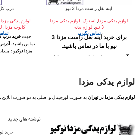
آینه بغل راست مزدا 3 نیو
درب کاپو
لوازم یدکی مزدا
,
استوک
,
لوازم یدکی مزدا
لوازم یدکی مزدا
,
3 نیو
,
لوازم بدنه
کاپوت مزدا
,
لو
تماس بگیرید
تماس 
جهت
خرید درب کا
برای خرید آینه بغل راست مزدا 3
تماس باشید.
آدرس 
نیو با ما در تماس باشید.
مزدا توکیو :
میدان 
آدرس :
میدان امام خمینی، خیابان
امیرکبیر (چراغ برق
مجتمع تجاری سپهر، طب
امیرکبیر (چراغ برق)، تقاطع خیابان
ساعت کار فروشگا
ملت، مجتمع تجاری سپهر، طبقه
لوازم یدکی مزدا
اول واحد F124
14
شماره تماس ما 
ساعت کار فروشگاه :
روزهای
لوازم یدکی مزدا در تهران
به صورت اورجینال و اصلی به دو صورت آنلاین و حض
واتساپ 09194200329
رسمی ساعت 9 الی 19 پنجشنبه
ها ساعت 9 الی 14
نوشته های جدید
شماره تماس ما :
تلفن
خرید لوا
02136617441