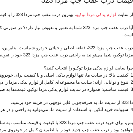
قیمت درب عقب چپ مزدا 323
از سایت
لوازم یدکی مزدا توکیو
، بهترین درب عقب چپ مزدا 323 را با قیمت مناسب خرید کنید!
آیا درب عقب چپ مزدا 323 شما به تعمیر و تعویض نیاز 
است.
درب عقب چپ مزدا 323، قطعه اصلی و حیاتی خودرو شماست.
مزدا توکیو، شما می‌توانید به راحتی درب عقب چپ مزدا 323 خود را تعویض کرده و از خودروی خود با اطمینان بیشتری استفاده کنید.
چرا سایت لوازم یدکی مزدا توکیو را انتخاب کنید؟
1. کیفیت بالا: در سایت ما، تنها لوازم یدکی اصلی و با کیفیت برای خودروهای مزدا عرضه می‌شود. درب عقب چپ مزدا 323 نیز از جمله قطعات با کیفیت و استاندارد می‌باشد.
2. تنوع و توانایی ارائه: سایت ما مجموعه‌ای کامل از لوازم یدکی مزدا را در اختیار شما قرار می‌دهد. می‌توانید به راحتی درب عقب چپ مزدا 323 مورد نظر خود را پیدا کرده و سفارش دهید.
3. قیمت مناسب: همواره در سایت لوازم یدکی مزدا توکیو، قیمت‌ها به صورت رقابتی و مناسب تعیین می‌شوند. شما می‌توانید با خرید درب عقب چپ مز
دا 323 از سایت ما، به صرفه‌جویی قابل توجهی در هزینه خود برسید.
4. سهولت خرید آنلاین: با استفاده از سایت ما، می‌توانید به راحتی و در هر زمانی که بخواهید، درب عقب چپ مزدا 323 خود را سفارش داده و به آدرس مورد نظرتان ارسال شود.
پس، برای خرید درب عقب چپ مزدا 323 با ک
خواهید بود و درب عقب چپ جدید خود را با اطمینان کامل در خودروی مزدا 323 خود نصب خواهید کرد