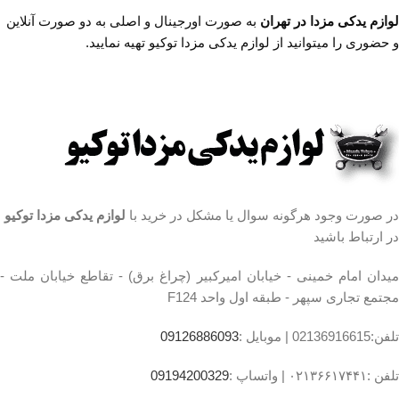
اول واحد F124
لوازم یدکی مزدا در تهران
به صورت اورجینال و اصلی به دو صورت آنلاین
ساعت کار فروشگاه
روزهای
ساعت کار فروشگاه
روزهای
و حضوری را میتوانید از لوازم یدکی مزدا توکیو تهیه نمایید.
رسمی ساعت 9 الی 19 پنجشنبه
رسمی ساعت 9 الی 19 پنجشنبه
ها ساعت 9 الی 14 شماره تماس
ها ساعت 9 الی 14 شماره تماس
ما : تلفن 02136617441 موبایل
ما : تلفن 02136617441 موبایل
۰۹۱۲۶۸۸۶۰۹۳ واتساپ
۰۹۱۲۶۸۸۶۰۹۳ واتساپ
۰۹۱۹۴۲۰۰۳۲۹
۰۹۱۹۴۲۰۰۳۲۹
مشخصات رینگ مزدا
3 نیو تیپ 4:
سایز
۱۶ اینچ
در صورت وجود هرگونه سوال یا مشکل در خرید با
لوازم یدکی مزدا توکیو
تعداد در بسته‌بندی
۴
در ارتباط باشید
توضیحات مدل خودرو
مزدا ۳
میدان امام خمینی - خیابان امیرکبیر (چراغ برق) - تقاطع خیابان ملت -
جنس کالا
آلیاژ آلومینیوم
مجتمع تجاری سپهر - طبقه اول واحد F124
ساخت کشور
ایران
تلفن:02136916615 |
موبایل :
09126886093
تلفن :۰۲۱۳۶۶۱۷۴۴۱ |
واتساپ :
09194200329