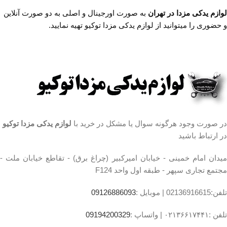
امیرکبیر (چراغ برق)
،مجتمع تجاری سپهر،طبقه
لوازم یدکی مزدا در تهران
به صورت اورجینال و اصلی به دو صورت آنلاین
،تقاطع خیابان ملت
اول واحد F124
و حضوری را میتوانید از لوازم یدکی مزدا توکیو تهیه نمایید.
،مجتمع تجاری سپهر،طبقه
اول واحد F124
ساعت کار فروشگاه
روزهای
رسمی ساعت 9 الی 19 پنجشنبه
ها ساعت 9 الی 14 شماره تماس
ما : تلفن 02136617441 موبایل
۰۹۱۲۶۸۸۶۰۹۳ واتساپ
۰۹۱۹۴۲۰۰۳۲۹
در صورت وجود هرگونه سوال یا مشکل در خرید با
لوازم یدکی مزدا توکیو
در ارتباط باشید
میدان امام خمینی - خیابان امیرکبیر (چراغ برق) - تقاطع خیابان ملت -
مجتمع تجاری سپهر - طبقه اول واحد F124
تلفن:02136916615 |
موبایل :
09126886093
تلفن :۰۲۱۳۶۶۱۷۴۴۱ |
واتساپ :
09194200329