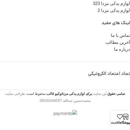
لوازم یدکی مزدا 323
لوازم یدکی مزدا 2
لینک های مفید
تماس با ما
آخرین مطالب
درباره ما
نماد اعتماد الکرونیکی
تمامی حقوق
این سایت
برای لوازم یدکی مزداتوکیو
قالب
محفوظ است.
طراحی سایت
محمدحسین عبدالله 09102444557
روشگاه
یست علاقه‌مندی‌ها