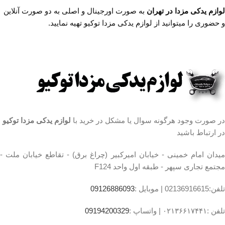
اول واحد F124
لوازم یدکی مزدا در تهران
به صورت اورجینال و اصلی به دو صورت آنلاین
ساعت کار فروشگاه
روزهای
و حضوری را میتوانید از لوازم یدکی مزدا توکیو تهیه نمایید.
ساعت کار فروشگاه
روزهای
رسمی ساعت 9 الی 19 پنجشنبه
رسمی ساعت 9 الی 19 پنجشنبه
ها ساعت 9 الی 14 شماره تماس
ها ساعت 9 الی 14 شماره تماس
ما : تلفن 02136617441 موبایل
ما : تلفن 02136617441 موبایل
۰۹۱۲۶۸۸۶۰۹۳ واتساپ
۰۹۱۲۶۸۸۶۰۹۳ واتساپ
۰۹۱۹۴۲۰۰۳۲۹
۰۹۱۹۴۲۰۰۳۲۹
مشخصات طبق جلو مزدا ۳
مشخصات رینگ مزدا
محل نصب:جلوبندی
3 نیو تیپ 4:
جنس:لاستیک و فلز
سایز
۱۶ اینچ
در صورت وجود هرگونه سوال یا مشکل در خرید با
لوازم یدکی مزدا توکیو
کشور سازنده:تایوان
تعداد در بسته بندی:1 عدد
تعداد در بسته‌بندی
در ارتباط باشید
۴
توضیحات مدل خودرو
مزدا ۳
میدان امام خمینی - خیابان امیرکبیر (چراغ برق) - تقاطع خیابان ملت -
جنس کالا
آلیاژ آلومینیوم
مجتمع تجاری سپهر - طبقه اول واحد F124
ساخت کشور
ایران
تلفن:02136916615 |
موبایل :
09126886093
تلفن :۰۲۱۳۶۶۱۷۴۴۱ |
واتساپ :
09194200329