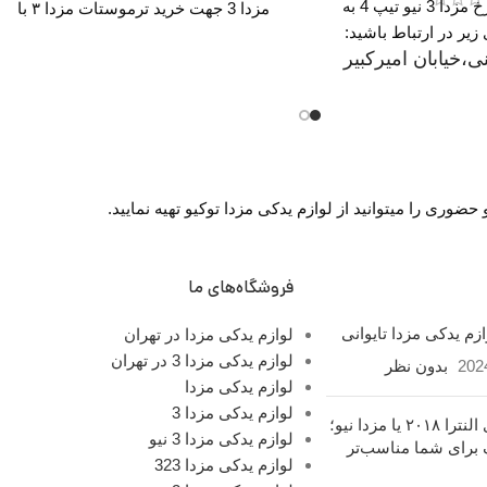
برای خرید رینگ چرخ مزدا 3 نیو تیپ 4 به
مزدا 3 جهت خرید ترموستات مزدا ۳ با
زیر در ارتباط باشید:
شمارات زیر در تماس باشید : تلفن
ی،خیابان امیرکبیر
02136617441 موبایل ۰۹۱۲۶۸۸۶۰۹۳
قاطع خیابان ملت
واتساپ ۰۹۱۹۴۲۰۰۳۲۹
هر،طبقه اول واحد
F12
گاه
روزهای رسمی
ساعت 9 الی 19 پنجشنبه ها ساعت 9 الی
وری را میتوانید از لوازم یدکی مزدا توکیو تهیه نمایید.
14 شماره تماس ما : تلفن 02136617441
موبایل ۰۹۱۲۶۸۸۶۰۹۳ واتساپ
۰۹۱۹۴۲
فروشگاه‌های ما
مشخصات رینگ مزدا 3 نیو
زم یدکی مزدا تایوانی
لوازم یدکی مزدا در تهران
 4:
لوازم یدکی مزدا 3 در تهران
202
بدون نظر
ز
۱۶ اینچ
لوازم یدکی مزدا
 بسته‌بندی
لوازم یدکی مزدا 3
۴
هیوندای النترا ۲۰۱۸
لوازم یدکی مزدا 3 نیو
ل خودرو
یا مزدا نیو؛ کدام یک
مزدا ۳
لوازم یدکی مزدا 323
برای شما مناسب‌تر
آلیاژ آلومینیوم