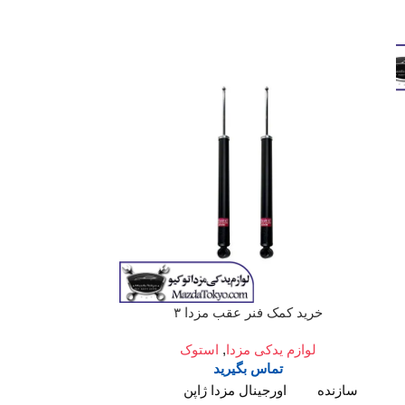
توپی چ
خرید کمک فنر عقب مزدا ۳
لوازم یدکی مزدا
لوازم یدکی مزدا
,
استوک
تم
تماس بگیرید
شماره فنی
سازنده
اورجینال مزدا ژاپن