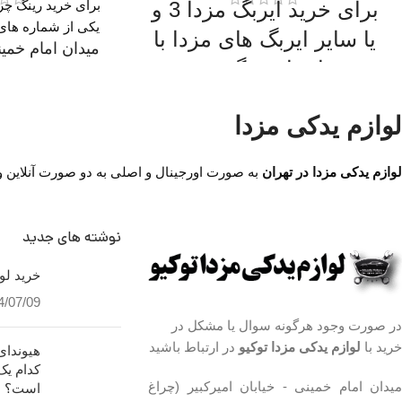
برای خرید ایربگ مزدا 3 و
یکی از شماره های 
یا سایر ایربگ های مزدا با
میدان امام خمین
ما تماس بگیرید.
(چراغ برق) ،ت
،مجتمع تجاری سپ
میدان امام خمینی،خیابان امیرکبیر
4
لوازم یدکی مزدا
(چراغ برق) ،تقاطع خیابان ملت
،مجتمع تجاری سپهر،طبقه اول واحد
ساعت کار فروش
F124
لوازم یدکی مزدا در تهران
به صورت اورجینال و اصلی به دو صورت آنلاین و حض
۰۰۳۲۹
نوشته های جدید
خرید لوا
تیپ
4/07/09
سای
در صورت وجود هرگونه سوال یا مشکل در
تعداد در
خرید با
لوازم یدکی مزدا توکیو
در ارتباط باشید
توضیحات مد
میدان امام خمینی - خیابان امیرکبیر (چراغ
جنس کالا