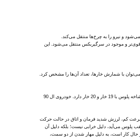
ود و نیرو را به چرخ‌ها منتقل می‌کند.
قوی‌تر و موجود در سرگیربکس منتقل می‌شود. این
د آن‌ها تعیین کننده مدل و نام آن است؛ به عنوان مثال، پراید دارای سه شاخه پلوس با 19 خار و 20 خار است. می‌توان با شمارش خارها، تعداد آن‌ها را مشخص کرد.
مثلاً، خودروی 405 دارای سه شاخه پلوس با 22 خار، 24 خار و 34 خار است. خودروی 206 هم سه شاخه پلوس با 21 خار و 22 خار دارد. پراید هم سه شاخه پلوس با 19 خار و 20 خار دارد. خودروی ال 90
 سرعت کم، لرزش شدید فرمان و اتاق در حالت حرکت
ب پلوس می‌آید، دلیل خرابی نیست؛ بلکه دلیل آن
 حال کار است، به دلیل مهار شدن از دو سمت،