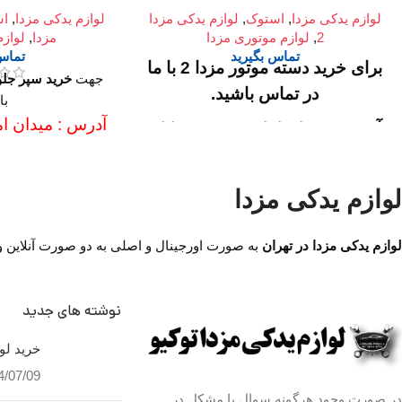
لوازم یدکی مزدا
,
استوک
,
لوازم یدکی مزدا
لوازم یدکی مزدا
,
اس
2
,
لوازم موتوری مزدا
مزدا
,
لوازم
تماس بگیرید
تماس 
برای خرید دسته موتور مزدا 2 با ما
جهت
خرید سپر جلو 
در تماس باشید.
با
آدرس : میدان ام
آدرس :
میدان امام خمینی، خیابان
امیرکبیر (چراغ ب
امیرکبیر (چراغ برق)، تقاطع خیابان
ملت، مجتمع تج
ملت، مجتمع تجاری سپهر، طبقه
لوازم یدکی مزدا
اول واحد 
اول واحد F124
ساعت کار فرو
ساعت کار فروشگاه :
روزهای
لوازم یدکی مزدا در تهران
به صورت اورجینال و اصلی به دو صورت آنلاین و حض
رسمی ساعت 9 الی 19 پنجشنبه
ها ساعت 9 الی 
ها ساعت 9 الی 14
نوشته های جدید
شماره تما
شماره تماس ما :
تلفن
خرید لوا
02136617441
4/07/09
موبایل ۰۹۱۲۶۸۸۶۰۹۳
در صورت وجود هرگونه سوال یا مشکل در