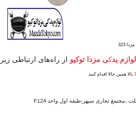
ا 323
وا
ز
م ید
ک
ی مزدا توکیو
از راه‌های ارتباطی زیر
بالا همین حالا اقدام کنید
ت ،مجتمع تجاری سپهر،طبقه اول واحد F124