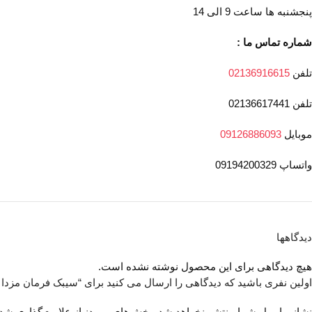
پنجشنبه ها ساعت 9 الی 14
شماره تماس ما :
تلفن
02136916615
تلفن 02136617441
موبایل
09126886093
واتساپ 09194200329
دیدگاهها
هیچ دیدگاهی برای این محصول نوشته نشده است.
اولین نفری باشید که دیدگاهی را ارسال می کنید برای “سیبک فرمان مزدا 323”
نشانی ایمیل شما منتشر نخواهد شد.
بخش‌های موردنیاز علامت‌گذاری شده