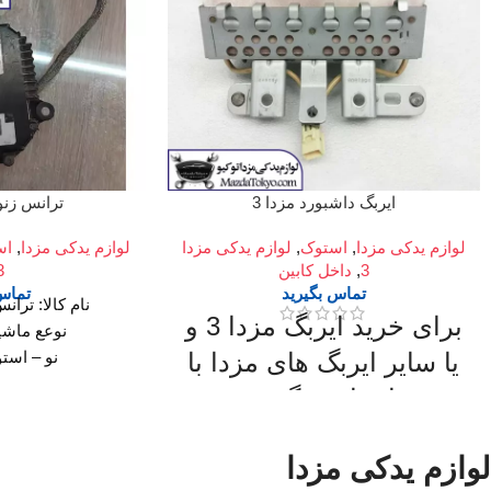
ایربگ داشبورد مزدا 3
ترانس زنون م
لوازم یدکی مزدا
,
استوک
,
لوازم یدکی مزدا
لوازم یدکی مزدا
,
اس
3
,
داخل کابین
3 ن
تماس بگیرید
تماس 
نام کالا: ترا
برای خرید ایربگ مزدا 3 و
نوعع ماشین
یا سایر ایربگ های مزدا با
نو – است
دسته بندی: لو
ما تماس بگیرید.
توضیحات: تمامی 
سایت لوازم یدکی مز
میدان امام خمینی،خیابان امیرکبیر
لوازم یدکی مزدا
سلامت کا
(چراغ برق) ،تقاطع خیابان ملت
قیمت: جهت اطلاع ا