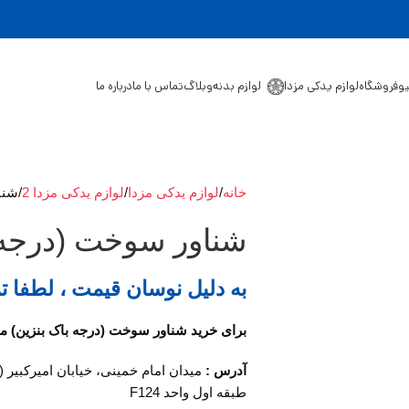
یو
فروشگاه
لوازم یدکی مزدا
لوازم بدنه
وبلاگ
تماس با ما
درباره ما
خانه
لوازم یدکی مزدا
لوازم یدکی مزدا 2
شنا
شناور سوخت (درجه با
به دلیل نوسان قیمت ، لطفا ت
برای خرید شناور سوخت (درجه باک بنزین) مزدا 2 با ما در تماس ب
آدرس :
میدان امام خمینی، خیابان امیرکبیر 
طبقه اول واحد F124