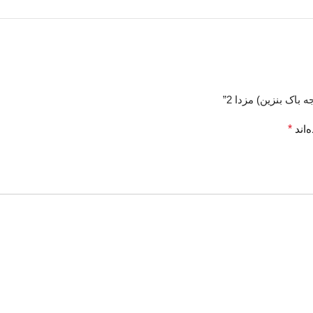
اک بنزین) مزدا 2”
‌اند
*