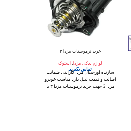
خرید ترموستات مزدا ۳
تسمه دین
لوازم یدکی مزدا
,
استوک
لوازم ی
تماس بگیرید
تم
سازنده اورجینال مزدا گارانتی ضمانت
سازنده
او
اصالت و قیمت لیبل دارد مناسب خودرو
مزدا 3 جهت خرید ترموستات مزدا ۳ با
شمارات زیر در تماس باشید : تلفن
گارانتی
ضم
02136617441 موبایل ۰۹۱۲۶۸۸۶۰۹۳
واتساپ ۰۹۱۹۴۲۰۰۳۲۹
بلبرینگ
…
لیبل
دا