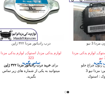
زدا 3 نیو
درب رادیاتور مزدا ۳۲۲ ژاپن
توک
,
لوازم یدکی مزدا
لوازم یدکی مزدا
,
استوک
,
لوازم یدکی مزدا
یو
323
بگیرید
تماس بگیرید
نس زنون چراغ جلو
برای
خرید درب رادیاتور مزدا ۳۲۲ ژاپن
: مزدا نیو 3
میتوانید به یکی از شماره های زیر تماس
وک : استوک
بگیرید.
ازم و قطعات بدنه
فروشگاه ما
ساعت کار فروشگاه
محصولات استوک در
روزهای رسمی ساعت 9 الی 19 پنجشنبه
دا توکیو
دارای ضمانت
ها ساعت 9 الی 14 شماره تماس ما : تلفن
لا می باشد
02136617441 موبایل ۰۹۱۲۶۸۸۶۰۹۳
ز قیمت تماس بگیرید.