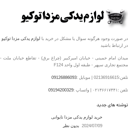
ها ساعت 9 الی 14 شماره تماس
ما : تلفن 02136617441 موبایل
ما : تلفن 02136617441 موبایل
۰۹۱۲۶۸۸۶۰۹۳ واتساپ
۰۹۱۲۶۸۸۶۰۹۳ واتساپ
۰۹۱۹۴۲۰۰۳۲۹
۰۹۱۹۴۲۰۰۳۲۹
در صورت وجود هرگونه سوال یا مشکل در خرید با
لوازم یدکی مزدا توکیو
در ارتباط باشید
میدان امام خمینی - خیابان امیرکبیر (چراغ برق) - تقاطع خیابان ملت -
مجتمع تجاری سپهر - طبقه اول واحد F124
تلفن:02136916615 |
موبایل :
09126886093
تلفن :۰۲۱۳۶۶۱۷۴۴۱ |
واتساپ :
09194200329
نوشته های جدید
خرید لوازم یدکی مزدا تایوانی
2024/07/09
بدون نظر