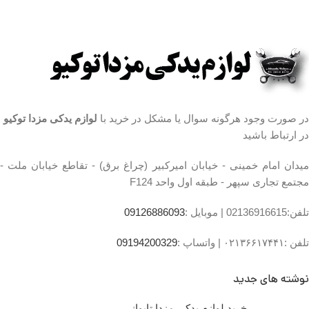
رسمی ساعت 9 الی 19 پنجشنبه
ها ساعت 9 الی 14 شماره تماس
ما : تلفن 02136617441 موبایل
۰۹۱۲۶۸۸۶۰۹۳ واتساپ
۰۹۱۹۴۲۰۰۳۲۹
مشخصات طبق جلو مزدا ۳
محل نصب:جلوبندی
در صورت وجود هرگونه سوال یا مشکل در خرید با
لوازم یدکی مزدا توکیو
جنس:لاستیک و فلز
کشور سازنده:تایوان
در ارتباط باشید
تعداد در بسته بندی:1 عدد
میدان امام خمینی - خیابان امیرکبیر (چراغ برق) - تقاطع خیابان ملت -
مجتمع تجاری سپهر - طبقه اول واحد F124
تلفن:02136916615 |
موبایل :
09126886093
تلفن :۰۲۱۳۶۶۱۷۴۴۱ |
واتساپ :
09194200329
نوشته های جدید
خرید لوازم یدکی مزدا تایوانی