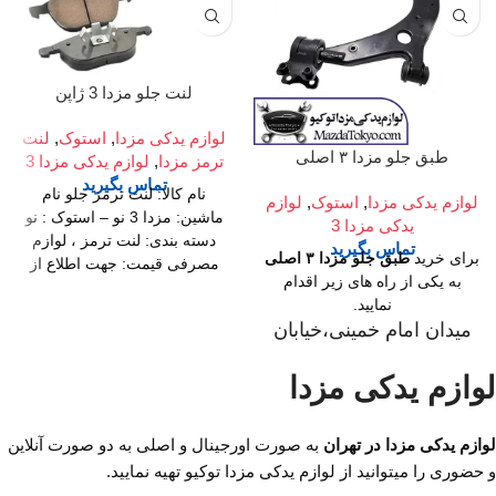
لنت جلو مزدا 3 ژاپن
لوازم یدکی مزدا
,
استوک
,
لنت
طبق جلو مزدا ۳ اصلی
ترمز مزدا
,
لوازم یدکی مزدا 3
تماس بگیرید
نام کالا: لنت ترمز جلو نام
لوازم یدکی مزدا
,
استوک
,
لوازم
ماشین: مزدا 3 نو – استوک : نو
یدکی مزدا 3
دسته بندی: لنت ترمز ، لوازم
تماس بگیرید
برای خرید
طبق جلو مزدا ۳ اصلی
مصرفی قیمت: جهت اطلاع از
به یکی از راه های زیر اقدام
تلفن
قیمت محصول تماس بگیرید
نمایید.
02136617441
موبایل
میدان امام خمینی،خیابان
۰۹۱۲۶۸۸۶۰۹۳
واتساپ
امیرکبیر (چراغ برق)
۰۹۱۹۴۲۰۰۳۲۹
لوازم یدکی مزدا
،تقاطع خیابان ملت
مدت زمان اعلام شده منوط به
،مجتمع تجاری سپهر،طبقه
استفاده از قطعات اصلی و
اول واحد F124
لوازم یدکی مزدا در تهران
به صورت اورجینال و اصلی به دو صورت آنلاین
اورجینال می باشد.
و حضوری را میتوانید از لوازم یدکی مزدا توکیو تهیه نمایید.
ساعت کار فروشگاه
روزهای