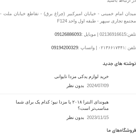
در ارتباط باشید
توضیحات مدل خودرو
مزدا ۳
میدان امام خمینی - خیابان امیرکبیر (چراغ برق) - تقاطع خیابان ملت -
جنس کالا
آلیاژ آلومینیوم
مجتمع تجاری سپهر - طبقه اول واحد F124
ساخت کشور
ایران
تلفن:02136916615 |
موبایل :
09126886093
تلفن :۰۲۱۳۶۶۱۷۴۴۱ |
واتساپ :
09194200329
نوشته های جدید
خرید لوازم یدکی مزدا تایوانی
2024/07/09
بدون نظر
هیوندای النترا ۲۰۱۸ یا مزدا نیو؛ کدام یک برای شما
مناسب‌تر است؟
2023/11/15
بدون نظر
فروشگاه‌های ما