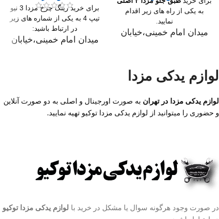
برای خرید
طبق جلو مزدا ۳ اصلی
برای خرید رینگ چرخ مزدا 3 نیو
به یکی از راه های زیر اقدام
تیپ 4 به یکی از شماره های زیر
نمایید.
در ارتباط باشید:
میدان امام خمینی،خیابان
میدان امام خمینی،خیابان
امیرکبیر (چراغ برق)
امیرکبیر (چراغ برق)
،تقاطع خیابان ملت
،تقاطع خیابان ملت
،مجتمع تجاری سپهر،طبقه
لوازم یدکی مزدا
،مجتمع تجاری سپهر،طبقه
اول واحد F124
اول واحد F124
ساعت کار فروشگاه
روزهای
لوازم یدکی مزدا در تهران
به صورت اورجینال و اصلی به دو صورت آنلاین
ساعت کار فروشگاه
روزهای
رسمی ساعت 9 الی 19 پنجشنبه
و حضوری را میتوانید از لوازم یدکی مزدا توکیو تهیه نمایید.
رسمی ساعت 9 الی 19 پنجشنبه
ها ساعت 9 الی 14 شماره تماس
ها ساعت 9 الی 14 شماره تماس
ما : تلفن 02136617441 موبایل
ما : تلفن 02136617441 موبایل
۰۹۱۲۶۸۸۶۰۹۳ واتساپ
۰۹۱۲۶۸۸۶۰۹۳ واتساپ
۰۹۱۹۴۲۰۰۳۲۹
۰۹۱۹۴۲۰۰۳۲۹
مشخصات طبق جلو مزدا ۳
مشخصات رینگ مزدا
محل نصب:جلوبندی
3 نیو تیپ 4:
جنس:لاستیک و فلز
سایز
۱۶ اینچ
کشور سازنده:تایوان
در صورت وجود هرگونه سوال یا مشکل در خرید با
لوازم یدکی مزدا توکیو
تعداد در بسته بندی:1 عدد
تعداد در بسته‌بندی
۴