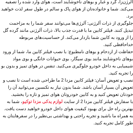
آلرژن‌زا، گرد و غبار و بوهای ناخوشایند است، هوای وارد شده را تصفیه
می‌کند. شما و خانواده‌تان از هوای پاک و سالم در طول سفر لذت خواهید
برد.
جلوگیری از ذرات آلرژنی: آلرژی‌ها می‌توانند سفر شما را به مزاحمت
تبدیل کنند. فیلتر کابین ما با قدرت جذب بالا، ذرات آلرژنی مانند گرده گل
را از ورود به کابین شما بازدار می‌کند. از حساسیت‌های مربوطه
خداحافظی کنید.
حفاظت از ازدحام و بوهای نامطبوع: با نصب فیلتر کابین ما، شما از ورود
بوهای ناخوشایند مانند بوی سیگار، بوی حیوانات خانگی و بوی مواد
شیمیایی به داخل خودرو جلوگیری می‌کنید. تنفس در هوای تمیز و بدون بو
را تجربه کنید.
نصب و تعویض آسان: فیلتر کابین مزدا 2 ما طراحی شده است تا نصب و
تعویض آن بسیار آسان باشد. شما بدون نیاز به تکنسین می‌توانید آن را
خودتان تعویض کنید و به کابین خودروتان هوای تمیز و تازه را بخشید.
با سفارش فیلتر کابین مزدا 2 از سایت
لوازم یدکی مزدا توکیو
، شما به
بهترین راه حل برای بهبود کیفیت هوای داخل خودرو خواهید دست یافت.
به همراه ما باشید و تجربه راحتی و بهداشتی بی‌نظیر را در سفرهایتان به
طور کامل تجربه کنید.