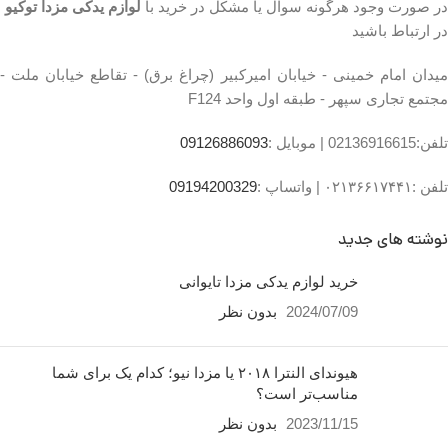
در صورت وجود هرگونه سوال یا مشکل در خرید با
لوازم یدکی مزدا توکیو
کشور سازنده:تایوان
تعداد در بسته بندی:1 عدد
تعداد در بسته‌بندی
در ارتباط باشید
۴
توضیحات مدل خودرو
مزدا ۳
میدان امام خمینی - خیابان امیرکبیر (چراغ برق) - تقاطع خیابان ملت -
جنس کالا
آلیاژ آلومینیوم
مجتمع تجاری سپهر - طبقه اول واحد F124
ساخت کشور
ایران
تلفن:02136916615 |
موبایل :
09126886093
تلفن :۰۲۱۳۶۶۱۷۴۴۱ |
واتساپ :
09194200329
نوشته های جدید
خرید لوازم یدکی مزدا تایوانی
2024/07/09
بدون نظر
هیوندای النترا ۲۰۱۸ یا مزدا نیو؛ کدام یک برای شما
مناسب‌تر است؟
2023/11/15
بدون نظر