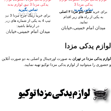
یدکی مزدا 3
یدکی مزدا 3 نیو
,
لوازم بدنه
تماس بگیرید
تماس بگیرید
برای خرید
طبق جلو مزدا ۳ اصلی
برای خرید رینگ چرخ مزدا 3 نیو
به یکی از راه های زیر اقدام
تیپ 4 به یکی از شماره های زیر
نمایید.
در ارتباط باشید:
میدان امام خمینی،خیابان
میدان امام خمینی،خیابان
امیرکبیر (چراغ برق)
امیرکبیر (چراغ برق)
،تقاطع خیابان ملت
،تقاطع خیابان ملت
لوازم یدکی مزدا
،مجتمع تجاری سپهر،طبقه
،مجتمع تجاری سپهر،طبقه
اول واحد F124
اول واحد F124
لوازم یدکی مزدا در تهران
به صورت اورجینال و اصلی به دو صورت آنلاین
ساعت کار فروشگاه
روزهای
و حضوری را میتوانید از لوازم یدکی مزدا توکیو تهیه نمایید.
ساعت کار فروشگاه
روزهای
رسمی ساعت 9 الی 19 پنجشنبه
رسمی ساعت 9 الی 19 پنجشنبه
ها ساعت 9 الی 14 شماره تماس
ها ساعت 9 الی 14 شماره تماس
ما : تلفن 02136617441 موبایل
ما : تلفن 02136617441 موبایل
۰۹۱۲۶۸۸۶۰۹۳ واتساپ
۰۹۱۲۶۸۸۶۰۹۳ واتساپ
۰۹۱۹۴۲۰۰۳۲۹
۰۹۱۹۴۲۰۰۳۲۹
مشخصات طبق جلو مزدا ۳
مشخصات رینگ مزدا
محل نصب:جلوبندی
3 نیو تیپ 4:
جنس:لاستیک و فلز
سایز
۱۶ اینچ