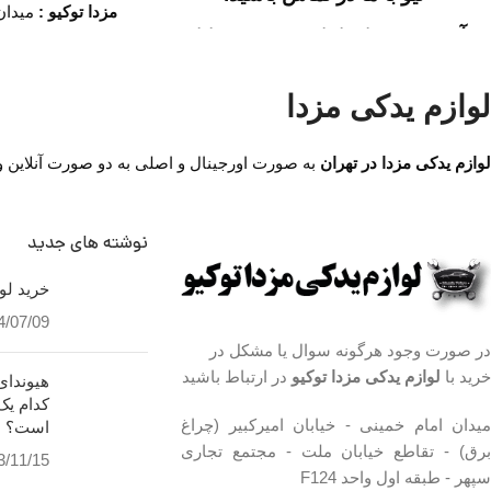
مزدا توکیو :
میدان 
آدرس :
میدان امام خمینی، خیابان
امیرکبیر (چراغ برق
مجتمع تجاری سپهر، طب
امیرکبیر (چراغ برق)، تقاطع خیابان
ساعت کار فروشگا
ملت، مجتمع تجاری سپهر، طبقه
لوازم یدکی مزدا
اول واحد F124
14
شماره تماس ما 
لوازم یدکی مزدا در تهران
به صورت اورجینال و اصلی به دو صورت آنلاین و حض
ساعت کار فروشگاه :
روزهای
واتساپ 09194200329
رسمی ساعت 9 الی 19 پنجشنبه
ها ساعت 9 الی 14
نوشته های جدید
شماره تماس ما :
تلفن
خرید لوا
02136617441
4/07/09
در صورت وجود هرگونه سوال یا مشکل در
موبایل ۰۹۱۲۶۸۸۶۰۹۳
خرید با
لوازم یدکی مزدا توکیو
در ارتباط باشید
واتساپ ۰۹۱۹۴۲۰۰۳۲۹
کدام یک
میدان امام خمینی - خیابان امیرکبیر (چراغ
است؟
برق) - تقاطع خیابان ملت - مجتمع تجاری
3/11/15
سپهر - طبقه اول واحد F124