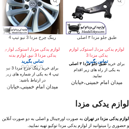
طبق جلو مزدا ۳ اصلی
رینگ چرخ مزدا 3 نیو تیپ 4
لوازم یدکی مزدا
,
استوک
,
لوازم
لوازم یدکی مزدا
,
استوک
,
لوازم
یدکی مزدا 3
یدکی مزدا 3 نیو
,
لوازم بدنه
تماس بگیرید
تماس بگیرید
برای خرید
طبق جلو مزدا ۳ اصلی
برای خرید رینگ چرخ مزدا 3 نیو
به یکی از راه های زیر اقدام
تیپ 4 به یکی از شماره های زیر
نمایید.
در ارتباط باشید:
میدان امام خمینی،خیابان
میدان امام خمینی،خیابان
امیرکبیر (چراغ برق)
امیرکبیر (چراغ برق)
،تقاطع خیابان ملت
،تقاطع خیابان ملت
لوازم یدکی مزدا
،مجتمع تجاری سپهر،طبقه
،مجتمع تجاری سپهر،طبقه
اول واحد F124
اول واحد F124
لوازم یدکی مزدا در تهران
به صورت اورجینال و اصلی به دو صورت آنلاین
ساعت کار فروشگاه
روزهای
و حضوری را میتوانید از لوازم یدکی مزدا توکیو تهیه نمایید.
ساعت کار فروشگاه
روزهای
رسمی ساعت 9 الی 19 پنجشنبه