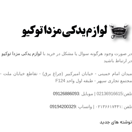
رسمی ساعت 9 الی 19 پنجشنبه
ها ساعت 9 الی 14 شماره تماس
ها ساعت 9 الی 14 شماره تماس
ما : تلفن 02136617441 موبایل
ما : تلفن 02136617441 موبایل
۰۹۱۲۶۸۸۶۰۹۳ واتساپ
۰۹۱۲۶۸۸۶۰۹۳ واتساپ
۰۹۱۹۴۲۰۰۳۲۹
۰۹۱۹۴۲۰۰۳۲۹
مشخصات طبق جلو مزدا ۳
مشخصات رینگ مزدا
محل نصب:جلوبندی
3 نیو تیپ 4:
جنس:لاستیک و فلز
سایز
۱۶ اینچ
در صورت وجود هرگونه سوال یا مشکل در خرید با
لوازم یدکی مزدا توکیو
کشور سازنده:تایوان
تعداد در بسته بندی:1 عدد
تعداد در بسته‌بندی
در ارتباط باشید
۴
توضیحات مدل خودرو
مزدا ۳
میدان امام خمینی - خیابان امیرکبیر (چراغ برق) - تقاطع خیابان ملت -
جنس کالا
آلیاژ آلومینیوم
مجتمع تجاری سپهر - طبقه اول واحد F124
ساخت کشور
ایران
تلفن:02136916615 |
موبایل :
09126886093
تلفن :۰۲۱۳۶۶۱۷۴۴۱ |
واتساپ :
09194200329
نوشته های جدید