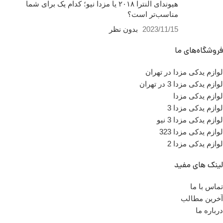
ها ساعت 9 الی 14 شماره تماس
هیوندای النترا ۲۰۱۸ یا مزدا نیو؛ کدام یک برای شما
ما : تلفن 02136617441 موبایل
مناسب‌تر است؟
۰۹۱۲۶۸۸۶۰۹۳ واتساپ
2023/11/15
بدون نظر
۰۹۱۹۴۲۰۰۳۲۹
فروشگاه‌های ما
کشور
تایوان ، ژاپن ،
چین
سازنده
لوازم یدکی مزدا در تهران
لوازم یدکی مزدا 3 در تهران
تعداد در بسته بندی
1 عدد
لوازم یدکی مزدا
لوازم یدکی مزدا 3
لوازم یدکی مزدا 3 نیو
مناسب برای
مزدا 3
لوازم یدکی مزدا 323
لوازم یدکی مزدا 2
شماره
BP4S-57-
لینک های مفید
K50A
فنی
تماس با ما
آخرین مطالب
محل نصب
داشبورد
درباره ما