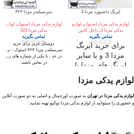
ایربگ داشبورد مزدا 3
سرسیلندر مزدا ۳۲۳
لوازم یدکی مزدا
,
استوک
,
لوازم
لوازم یدکی مزدا
,
استوک
,
لوازم
یدکی مزدا 3
,
داخل کابین
یدکی مزدا 323
تماس بگیرید
تماس بگیرید
برای خرید ایربگ
دوستان عزیز برای خرید
سرسیلندر مزدا ۳۲۳ استوک - نو -
مزدا 3 و یا سایر
در حد ، با یکی از شماره های زیر
در تماس باشید.
ایربگ های مزدا با
به صورت نو و استوک
ما تماس بگیرید.
استوک با ضمانت کار
لوازم یدکی مزدا
در دو نوع اصلی و تایوان
میدان امام خمینی،خیابان
موجود برای خودروهای مزدا 3،
امیرکبیر (چراغ برق)
مزدا 3 نیو، مزدا 323
لوازم یدکی مزدا در تهران
به صورت اورجینال و اصلی به دو صورت آنلاین
برای استعلام قیمت کف بازار و
،تقاطع خیابان ملت
و حضوری را میتوانید از لوازم یدکی مزدا توکیو تهیه نمایید.
خرید سر سیلندر مزدا نیو تیپ۳
،مجتمع تجاری سپهر،طبقه
استوک و نو و لوازم یدکی مزدا با
اول واحد F124
ما تماس بگیرید.
با تضمین کیفیت بالا و سالم بودن
قطعه