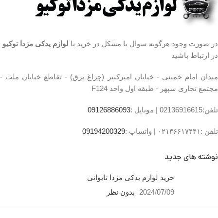
سالم و بدون خط و خش می
باشد.
تست شده توسط متخصصین
حرفه ای فروشگاه مزدا اعتماد
در صورت وجود هرگونه سوال یا مشکل در خرید با
لوازم یدکی مزدا توکیو
ارسال به تمامی شهرستان ها با
در ارتباط باشید
کمترین هزینه در اسرع وقت
میدان امام خمینی،خیابان
میدان امام خمینی - خیابان امیرکبیر (چراغ برق) - تقاطع خیابان ملت -
امیرکبیر (چراغ برق)
مجتمع تجاری سپهر - طبقه اول واحد F124
،تقاطع خیابان ملت
،مجتمع تجاری سپهر،طبقه
تلفن:02136916615 |
موبایل :
09126886093
اول واحد F124
تلفن :۰۲۱۳۶۶۱۷۴۴۱ |
واتساپ :
09194200329
ساعت کار فروشگاه
روزهای
رسمی ساعت 9 الی 19 پنجشنبه
ها ساعت 9 الی 14 شماره تماس
نوشته های جدید
ما : تلفن 02136617441 موبایل
۰۹۱۲۶۸۸۶۰۹۳ واتساپ
خرید لوازم یدکی مزدا تایوانی
ایربگ مزدا
۰۹۱۹۴۲۰۰۳۲۹
2024/07/09
بدون نظر
ساعت کار فروشگاه
روزهای
رسمی ساعت 9 الی 19 پنجشنبه