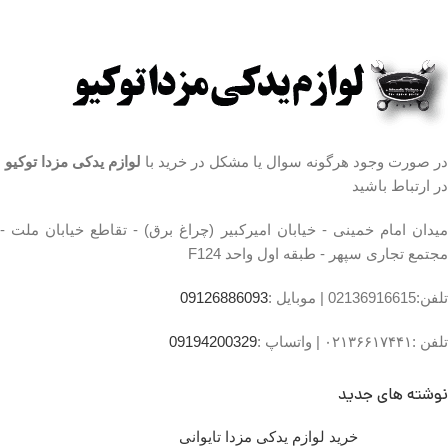
:
روزهای رسمی ساعت
واحد F124
9 الی 19 پنجشنبه ها
ساعت کار فروشگاه
ساعت 9 الی 14
:
روزهای رسمی ساعت
شماره تماس ما :
تلفن
9 الی 19 پنجشنبه ها
02136617441 موبایل
ساعت 9 الی 14
۰۹۱۲۶۸۸۶۰۹۳ واتساپ
در صورت وجود هرگونه سوال یا مشکل در خرید با
لوازم یدکی مزدا توکیو
شماره تماس ما :
تلفن
در ارتباط باشید
۰۹۱۹۴۲۰۰۳۲۹
02136617441 موبایل
میدان امام خمینی - خیابان امیرکبیر (چراغ برق) - تقاطع خیابان ملت -
۰۹۱۲۶۸۸۶۰۹۳ واتساپ
مجتمع تجاری سپهر - طبقه اول واحد F124
۰۹۱۹۴۲۰۰۳۲۹
تلفن:02136916615 |
موبایل :
09126886093
تلفن :۰۲۱۳۶۶۱۷۴۴۱ |
واتساپ :
09194200329
نوشته های جدید
خرید لوازم یدکی مزدا تایوانی