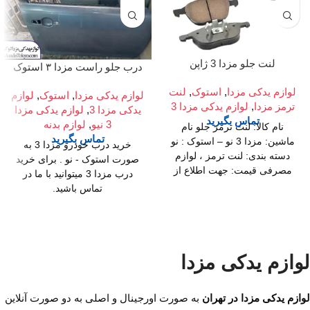
لنت جلو مزدا 3 ژاپن
درب جلو راست مزدا ۳ استوک
لوازم یدکی مزدا
,
استوک
,
لنت
لوازم یدکی مزدا
,
استوک
,
لوازم
ترمز مزدا
,
لوازم یدکی مزدا 3
یدکی مزدا 3
,
لوازم یدکی مزدا
تماس بگیرید
3 نیو
,
لوازم بدنه
نام کالا: لنت ترمز جلو نام
تماس بگیرید
ماشین: مزدا 3 نو – استوک : نو
خرید درب خودرو مزدا 3 به
دسته بندی: لنت ترمز ، لوازم
صورت استوک - نو . برای خرید
مصرفی قیمت: جهت اطلاع از
درب مزدا 3 میتوانید با ما در
تلفن
قیمت محصول تماس بگیرید
تماس باشید.
02136617441
موبایل
آدرس فروشگاه
۰۹۱۲۶۸۸۶۰۹۳
واتساپ
لوازم یدکی مزدا
۰۹۱۹۴۲۰۰۳۲۹
مدت زمان اعلام شده منوط به
لوازم یدکی مزدا
در تهران
استفاده از قطعات اصلی و
اورجینال می باشد.
میدان امام خمینی،خیابان
لوازم یدکی مزدا در تهران
به صورت اورجینال و اصلی به دو صورت آنلاین
امیرکبیر (چراغ برق)