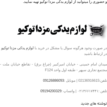
و حضوری را میتوانید از لوازم یدکی مزدا توکیو تهیه نمایید.
،تقاطع خیابان ملت
،مجتمع تجاری سپهر،طبقه
اول واحد F124
ساعت کار فروشگاه
روزهای
رسمی ساعت 9 الی 19 پنجشنبه
ها ساعت 9 الی 14
شماره تماس لوازم
در صورت وجود هرگونه سوال یا مشکل در خرید با
لوازم یدکی مزدا توکیو
یدکی مزدا در
در ارتباط باشید
تهران
میدان امام خمینی - خیابان امیرکبیر (چراغ برق) - تقاطع خیابان ملت -
تلفن 02136617441 موبایل
۰۹۱۲۶۸۸۶۰۹۳ واتساپ
مجتمع تجاری سپهر - طبقه اول واحد F124
۰۹۱۹۴۲۰۰۳۲۹
تلفن:02136916615 |
موبایل :
09126886093
تلفن :۰۲۱۳۶۶۱۷۴۴۱ |
واتساپ :
09194200329
نوشته های جدید