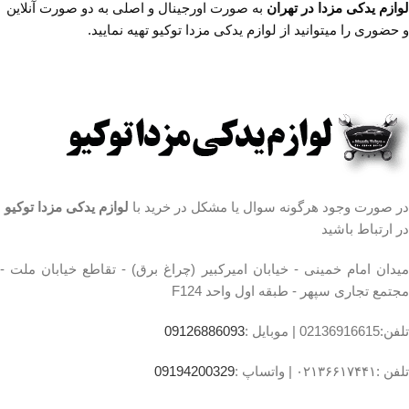
لوازم یدکی مزدا در تهران
به صورت اورجینال و اصلی به دو صورت آنلاین
ها ساعت 9 الی 14
شماره تماس
ها ساعت 9 الی 14
شماره تماس
ما :
تلفن 02136617441 موبایل
ما :
تلفن 02136617441 موبایل
و حضوری را میتوانید از لوازم یدکی مزدا توکیو تهیه نمایید.
۰۹۱۲۶۸۸۶۰۹۳ واتساپ
۰۹۱۲۶۸۸۶۰۹۳ واتساپ
۰۹۱۹۴۲۰۰۳۲۹
۰۹۱۹۴۲۰۰۳۲۹
در صورت وجود هرگونه سوال یا مشکل در خرید با
لوازم یدکی مزدا توکیو
در ارتباط باشید
میدان امام خمینی - خیابان امیرکبیر (چراغ برق) - تقاطع خیابان ملت -
مجتمع تجاری سپهر - طبقه اول واحد F124
تلفن:02136916615 |
موبایل :
09126886093
تلفن :۰۲۱۳۶۶۱۷۴۴۱ |
واتساپ :
09194200329