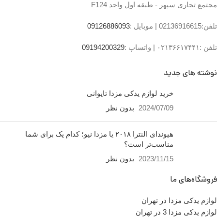
مجتمع تجاری سپهر - طبقه اول واحد F124
،تقاطع خیابان ملت
،مجتمع تجاری سپهر،طبقه
تلفن:02136916615 |
موبایل :
09126886093
اول واحد F124
تلفن :۰۲۱۳۶۶۱۷۴۴۱ |
واتساپ :
09194200329
ساعت کار فروشگاه
روزهای
رسمی ساعت 9 الی 19 پنجشنبه
ها ساعت 9 الی 14 شماره تماس
نوشته های جدید
ما : تلفن 02136617441 موبایل
۰۹۱۲۶۸۸۶۰۹۳ واتساپ
خرید لوازم یدکی مزدا تایوانی
۰۹۱۹۴۲۰۰۳۲۹
2024/07/09
بدون نظر
هیوندای النترا ۲۰۱۸ یا مزدا نیو؛ کدام یک برای شما
مناسب‌تر است؟
2023/11/15
بدون نظر
فروشگاه‌های ما
لوازم یدکی مزدا در تهران
لوازم یدکی مزدا 3 در تهران