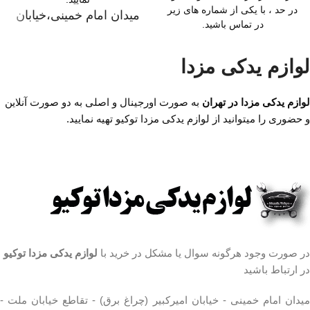
در حد ، با یکی از شماره های زیر
میدان امام خمینی،خیابان
در تماس باشید.
امیرکبیر (چراغ برق)
به صورت نو و استوک
،تقاطع خیابان ملت
استوک با ضمانت کار
لوازم یدکی مزدا
،مجتمع تجاری سپهر،طبقه
در دو نوع اصلی و تایوان
موجود برای خودروهای مزدا 3،
اول واحد F124
مزدا 3 نیو، مزدا 323
لوازم یدکی مزدا در تهران
به صورت اورجینال و اصلی به دو صورت آنلاین
ساعت کار فروشگاه
روزهای
برای استعلام قیمت کف بازار و
و حضوری را میتوانید از لوازم یدکی مزدا توکیو تهیه نمایید.
رسمی ساعت 9 الی 19 پنجشنبه
خرید سر سیلندر مزدا نیو تیپ۳
ها ساعت 9 الی 14 شماره تماس
استوک و نو و لوازم یدکی مزدا با
ما : تلفن 02136617441 موبایل
ما تماس بگیرید.
۰۹۱۲۶۸۸۶۰۹۳ واتساپ
با تضمین کیفیت بالا و سالم بودن
۰۹۱۹۴۲۰۰۳۲۹
قطعه
سالم و بدون خط و خش می
مشخصات طبق جلو مزدا ۳
باشد.
محل نصب:جلوبندی
تست شده توسط متخصصین
جنس:لاستیک و فلز
حرفه ای فروشگاه مزدا اعتماد
در صورت وجود هرگونه سوال یا مشکل در خرید با
لوازم یدکی مزدا توکیو
کشور سازنده:تایوان
ارسال به تمامی شهرستان ها با
تعداد در بسته بندی:1 عدد
در ارتباط باشید
کمترین هزینه در اسرع وقت
میدان امام خمینی،خیابان
میدان امام خمینی - خیابان امیرکبیر (چراغ برق) - تقاطع خیابان ملت -
امیرکبیر (چراغ برق)