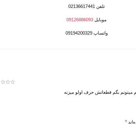
تلفن 02136617441
موبایل
09126886093
واتساپ 09194200329
م میتونم بگم قطعاتش حرف اولو میزنه
‌اند
*