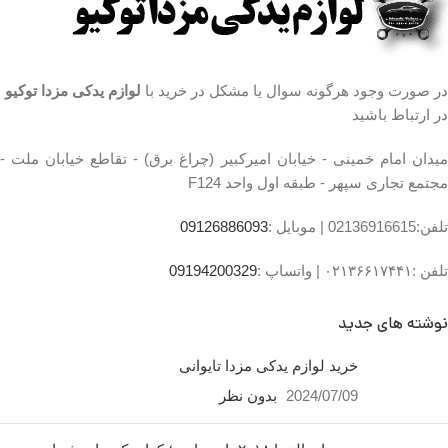
در صورت وجود هرگونه سوال یا مشکل در خرید با
لوازم یدکی مزدا توکیو
در ارتباط باشید
میدان امام خمینی - خیابان امیرکبیر (چراغ برق) - تقاطع خیابان ملت -
مجتمع تجاری سپهر - طبقه اول واحد F124
تلفن:02136916615 |
موبایل :
09126886093
تلفن :۰۲۱۳۶۶۱۷۴۴۱ |
واتساپ :
09194200329
نوشته های جدید
خرید لوازم یدکی مزدا تایوانی
2024/07/09
بدون نظر