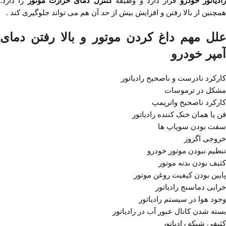
ادیاتور خودرو
قرار دارد و وظیفه
کنترل دمای حرارت موتور
را دارد.
همچنین از بالا رفتن و افزایش بیش از حد آن هم می تواند جلوگیری کند .
علل مهم داغ کردن موتور و بالا رفتن دمای
آمپر خودرو
کارکرد نادرست و ناصحیح رادیاتور
مشکل در ترموسات
کارکرد ناصحیح واترپمپ
فن یا همان خنک کننده رادیاتور
سفت بودن سوپاپ ها
خروجی اگزوز
تنطیم نبودن موتور خودرو
کثیف بودن بدنه موتور
پایین بودن کیفیت روغن موتور
خرابی دماسنج رادیاتور
وجود هوا در سیستم رادیاتور
بسته شدن کانال عبور آب در رادیاتور
کثیفی شبکه رادیاتور