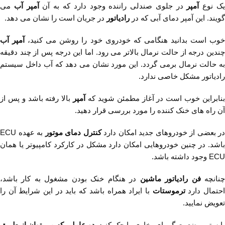
ک نوع
آمپر
در جلوی صندلی راننده وجود دارد که به آن
آمپر آب
می
گویند. این آمپر دمای آبی که در
رادیاتور
در جریان است را نشان می دهد‌.
وب است بدانید هنگامی که خودروی خود را روشن می کنید،
آمپر آب
چندین درجه از حالت نرمال بالاتر می رود. اما این درجه پس از چند دقیقه
به حالت نرمال برمی گردد. این مورد نشان می دهد که آب داخل سیستم
رادیاتور مشکل خاصی ندارد.
نابراین خوب است در آغاز مطمئن شوید که
آمپر
بالا رفته باشد و پس از
آن راه های خنک کننده را مورد بررسی قرار دهید.
در بعضی از خودروهای جدید امکان دارد
کنترل دمای موتور
به عهده ECU
باشد. در چنین خودروهایی امکان دارد مشکل در کارکرد کامپیوتر یا همان
ECU وجود داشته باشد.
نانچه
فن رادیاتور ماشین
در هنگام خنک بودن مشغول به کار باشد،
حتمال دارد
ترموستات
با ایراد همراه باشد که باید در این شرایط آن را
تعویض نمایید.
بایستی وضعیت گرمای بخاری را چک کنید.
دو عاملی که می توان از طریق